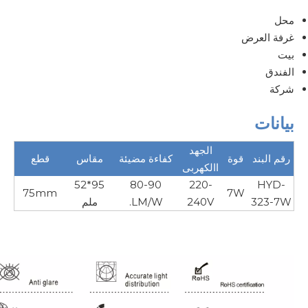
محل
غرفة العرض
بيت
الفندق
شركة
بيانات
الجهد
رقم البند
قوة
كفاءة مضيئة
مقاس
قطع
االكهربى
95*52
80-90
220-
HYD-
75mm
7W
323-7W
240V
LM/W.
ملم