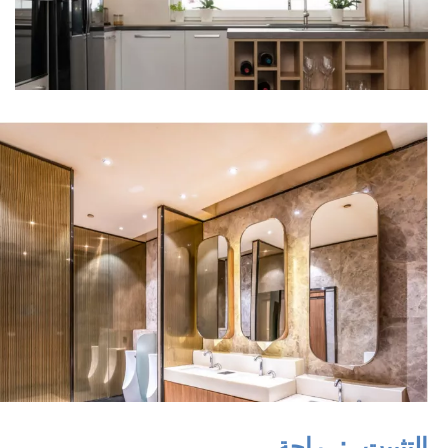
التثبيت ： راحة