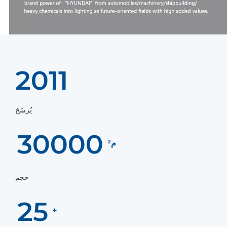
2011
يٌرسّخ
30000
م²
حجم
25
+