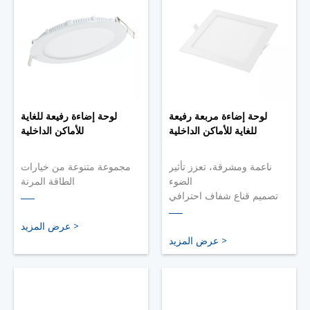
لوحة إضاءة مربعة رفيعة
لوحة إضاءة رفيعة للغاية
للغاية للأماكن الداخلية
للأماكن الداخلية
ناعمة ومشرقة، تعزز تأثير
مجموعة متنوعة من خيارات
الضوء
الطاقة المرنة
تصميم قناع شفاف احترافي
تصميم ألومنيوم متكامل دقيق
من الدرجة البصرية
سمك <35 مم، للتكيف مع
جسم ضوء LED مربع رفيع
السقف المنخفض
عرض المزيد >
للغاية، مناسب للأسقف
عرض المزيد >
المنخفضة