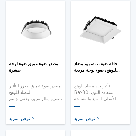
حافة ضيقة، تصميم مضاد
مصدر ضوء عميق ضوء لوحة
للوهج، ضوء لوحة مربعة
صغيرة
صغيرة
تأثير جيد مضاد للوهج
مصدر ضوء عميق، يعزز التأثير
Ra>80، استعادة اللون
المضاد للوهج
الأصلي للسلع والمساحة
تصميم إطار ضيق، يخفي جسم
تركيب مدمج، تصميم جانبي
المصباح بشكل مثالي
ضيق، سهل إخفاء جسم
الجزء الخلفي من جسم
المصباح
المصباح مصنوع من ألومنيوم
عرض المزيد >
عرض المزيد >
سيكو لتبديد الحرارة بكفاءة