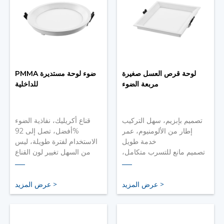
لوحة قرص العسل صغيرة
PMMA ضوء لوحة مستديرة
مربعة الضوء
للداخلية
تصميم بإبزيم، سهل التركيب
قناع أكريليك، نفاذية الضوء
إطار من الألومنيوم، عمر
أفضل، تصل إلى 92%
خدمة طويل
الاستخدام لفترة طويلة، ليس
تصميم مانع للتسرب متكامل،
من السهل تغيير لون القناع
مقاوم للرطوبة والحشرات
إلى اللون الأصفر
لديها أداء جيد لمكافحة
الشيخوخة وقدرة قوية على
عرض المزيد >
عرض المزيد >
التكيف مع البيئة