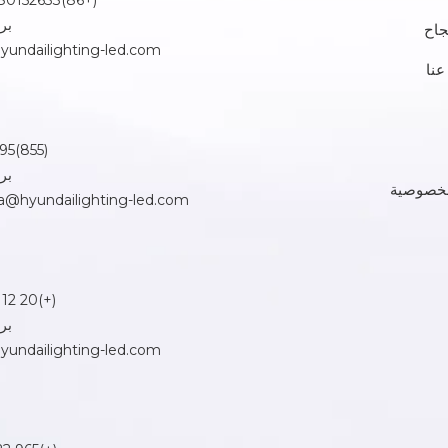
(+86)13680152633 (فاني)
بر
جاح
undailighting-led.com
عنا
(855)95 99 33 70
بر
لخصوصية
@hyundailighting-led.com
(+)20 12 2311 2623
بر
undailighting-led.com