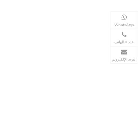
+8613680152633
WhatsApp
+86-757-25500077
عدد = الهاتف
البريد الإلكتروني