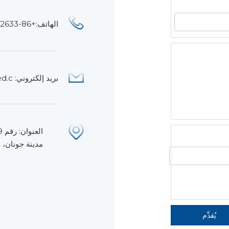
الهاتف:+86-13680152633
بريد إلكتروني:
ed.c
مدينة جونان، 
يُقدِّم