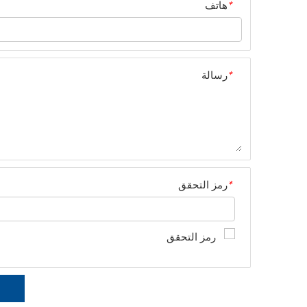
*
هاتف
*
رسالة
*
رمز التحقق