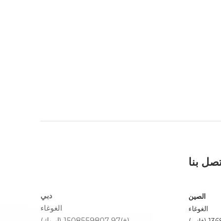
تصل بنا
دبي
الصين
الغوغاء
الغوغاء
(+)97 1508559807 (إيريك)