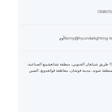
fanny@hyundailighting-l
أوم
العنوان: رقم 19 طريق شيانغان الجنوبي، منطقة تشانغشينغ الصناعية،
منطقة شوند، مدينة فوشان، مقاطعة قوانغدونغ، الصين