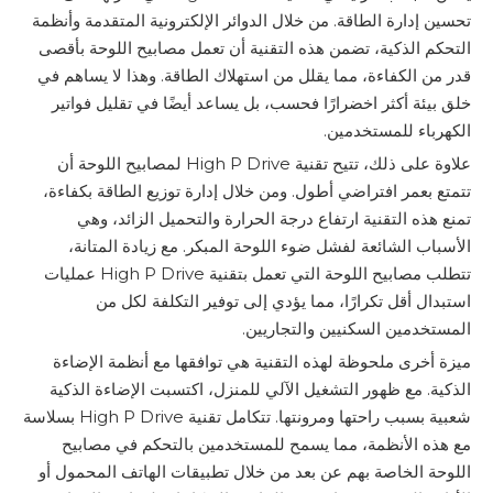
تحسين إدارة الطاقة. من خلال الدوائر الإلكترونية المتقدمة وأنظمة
التحكم الذكية، تضمن هذه التقنية أن تعمل مصابيح اللوحة بأقصى
قدر من الكفاءة، مما يقلل من استهلاك الطاقة. وهذا لا يساهم في
خلق بيئة أكثر اخضرارًا فحسب، بل يساعد أيضًا في تقليل فواتير
الكهرباء للمستخدمين.
علاوة على ذلك، تتيح تقنية High P Drive لمصابيح اللوحة أن
تتمتع بعمر افتراضي أطول. ومن خلال إدارة توزيع الطاقة بكفاءة،
تمنع هذه التقنية ارتفاع درجة الحرارة والتحميل الزائد، وهي
الأسباب الشائعة لفشل ضوء اللوحة المبكر. مع زيادة المتانة،
تتطلب مصابيح اللوحة التي تعمل بتقنية High P Drive عمليات
استبدال أقل تكرارًا، مما يؤدي إلى توفير التكلفة لكل من
المستخدمين السكنيين والتجاريين.
ميزة أخرى ملحوظة لهذه التقنية هي توافقها مع أنظمة الإضاءة
الذكية. مع ظهور التشغيل الآلي للمنزل، اكتسبت الإضاءة الذكية
شعبية بسبب راحتها ومرونتها. تتكامل تقنية High P Drive بسلاسة
مع هذه الأنظمة، مما يسمح للمستخدمين بالتحكم في مصابيح
اللوحة الخاصة بهم عن بعد من خلال تطبيقات الهاتف المحمول أو