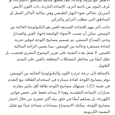
غرف النوم. من ناحية أخرى، الإضاءة الباردة، ذات اللون الأبيض
المزرق، تحاكي ضوء النهار الطبيعي وهي مثالية لأماكن العمل أو
المناطق التي تتطلب التركيز والتركيز.
جانب آخر مهم للإضاءة الصديقة للعين هو التكنولوجيا الخالية من
الوميض. يمكن أن تسبب الأضواء الوامضة إجهاد العين والصداع
وحتى الصداع النصفي. تم تصميم مصابيح اللوحة لتوفير تجربة
إضاءة مستقرة وخالية من الوميض، مما يضمن الراحة المثالية
للعينين. لا تعمل هذه التقنية على تعزيز الوضوح البصري فحسب، بل
تقلل أيضًا من مخاطر المشكلات المتعلقة بالعين على المدى
الطويل.
بالإضافة إلى درجة حرارة اللون والتكنولوجيا الخالية من الوميض،
توفر مصابيح اللوحة كفاءة ممتازة في استخدام الطاقة. مع التقدم
في تقنية LED، تستهلك مصابيح اللوحة طاقة أقل بكثير مقارنة
بخيارات الإضاءة التقليدية. وهذا لا يساعد فقط على خفض فواتير
الكهرباء، بل يساهم أيضًا في خلق بيئة أكثر خضرة. من خلال اختيار
مصابيح اللوحة، يمكنك الاستمتاع بمساحات مضاءة جيدًا مع تقليل
البصمة الكربونية.