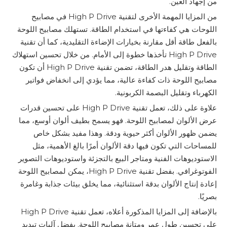
من إجهاد العين.
من المزايا المهمة الأخرى لتقنية High P Drive في مصابيح
اللوحات هي كفاءتها في استخدام الطاقة. تستهلك مصابيح اللوحة
بالفعل طاقة أقل مقارنة بخيارات الإضاءة التقليدية، كما أن تقنية
High P Drive تأخذها خطوة إلى الأمام. من خلال تحسين استهلاك
الطاقة وتقليل هدر الطاقة، تضمن تقنية High P Drive أن تكون
مصابيح اللوحة ذات كفاءة عالية، مما يؤدي إلى انخفاض فواتير
الكهرباء وتقليل البصمة الكربونية.
علاوة على ذلك، تعمل تقنية High P Drive على تحسين قدرات
عرض الألوان لمصابيح اللوحة. فهو يسمح بطيف ألوان أوسع، مما
يضمن ظهور الألوان أكثر حيوية ودقة. وهذا مفيد بشكل خاص
للمساحات التي تكون فيها دقة الألوان أمرًا بالغ الأهمية، مثل
الاستوديوهات الفنية ومتاجر البيع بالتجزئة واستوديوهات التصوير
الفوتوغرافي. بفضل تقنية High P Drive، يمكن لمصابيح اللوحة
إعادة إنتاج الألوان بدقة استثنائية، مما يخلق بيئات جذابة وغامرة
بصريًا.
بالإضافة إلى المزايا المذكورة أعلاه، تعمل تقنية High P Drive
على تحسين طول عمر ومتانة مصابيح اللوحة. بفضل آليات تبديد