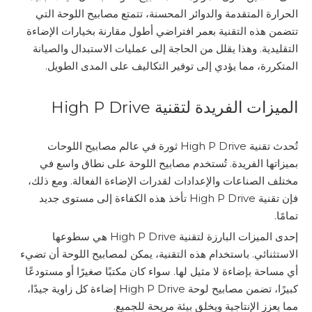
الحرارة المتقدمة والدوائر المحسنة، تتمتع مصابيح اللوحة التي
تتضمن هذه التقنية بعمر افتراضي أطول مقارنة بخيارات الإضاءة
التقليدية. وهذا يقلل من الحاجة إلى عمليات الاستبدال والصيانة
المتكررة، مما يؤدي إلى توفير التكاليف على المدى الطويل.
الميزات الفريدة لتقنية High P Drive
تُحدث تقنية High P Drive ثورة في عالم مصابيح اللوحات
بميزاتها الفريدة. تُستخدم مصابيح اللوحة على نطاق واسع في
مختلف الصناعات والإعدادات لقدرات الإضاءة الفعالة. ومع ذلك،
فإن تقنية High P Drive تأخذ هذه الكفاءة إلى مستوى جديد
تمامًا.
إحدى الميزات البارزة لتقنية High P Drive هي سطوعها
الاستثنائي. باستخدام هذه التقنية، يمكن لمصابيح اللوحة أن تضيء
أي مساحة بإضاءة لا مثيل لها. سواء كان مكتبًا صغيرًا أو مستودعًا
كبيرًا، تضمن مصابيح لوحة High P Drive إضاءة كل زاوية جيدًا،
مما يعزز الإنتاجية ويخلق بيئة مريحة للجميع.