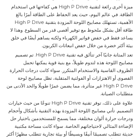
ميزة أخرى رائعة لتقنية High P Drive هي كفاءتها في استخدام
الطاقة. في عالم اليوم، حيث يعد الحفاظ على الطاقة أمرًا بالغ
الأهمية، تستهلك مصابيح اللوحة المزودة بتقنية High P Drive
طاقة أقل بشكل ملحوظ مع توفير أقصى قدر من السطوع. وهذا لا
يساعد فقط في خفض فواتير الكهرباء ولكنه يساهم أيضًا في خلق
بيئة أكثر خضرة من خلال خفض انبعاثات الكربون.
تعد المتانة جانبًا آخر تتألق فيه تقنية High P Drive. تم تصميم
مصابيح اللوحة هذه لتدوم طويلاً، مع بنية قوية يمكنها تحمل
الظروف القاسية والاستخدام المتكرر. سواء كانت درجات الحرارة
القصوى أو الاهتزازات أو الفولتية المتقلبة، تظل مصابيح لوحة
High P Drive غير متأثرة، مما يضمن عمرًا طويلًا والحد الأدنى من
متطلبات الصيانة.
علاوة على ذلك، توفر تقنية High P Drive تنوعًا من حيث خيارات
التصميم. تأتي مصابيح اللوحة المزودة بهذه التقنية بأشكال وأحجام
ودرجات حرارة ألوان مختلفة، مما يسمح للمستخدمين باختيار حل
الإضاءة المثالي لاحتياجاتهم الخاصة. سواء كانت مساحة مكتبية
حديثة تتطلب تصميمًا أنيقًا وبسيطًا أو بيئة تجارية تتطلب مظهرًا أكثر