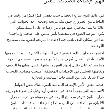
فهم الإضاءة الصديقة للعين
في عالم اليوم سريع الخطى، حيث نقضي قدرًا كبيرًا من وقتنا في
الداخل، من الضروري خلق بيئة مريحة وصحية. أحد الجوانب التي
غالبًا ما يتم التغاضي عنها هو تأثير الإضاءة على أعيننا. يمكن أن
يكون لنوعية الضوء في محيطنا تأثير عميق على صحتنا وإنتاجيتنا.
هذا هو المكان الذي تلعب فيه الإضاءة المريحة للعين، مثل مصابيح
اللوحات.
اكتسبت مصابيح اللوحة شعبية في السنوات الأخيرة بسبب تصميمها
الأنيق وأدائها الفعال. تُعرف هذه الأضواء بتوزيعها المتساوي للضوء،
مما يساعد على تقليل إجهاد العين وإرهاقها. بفضل مظهرها النحيف
وتكاملها السلس في الإعدادات المختلفة، أصبحت مصابيح اللوحات
خيارًا شائعًا لكل من المساحات السكنية والتجارية.
عندما يتعلق الأمر بالإضاءة الملائمة للعين، هناك بعض العوامل
الأساسية التي يجب أخذها في الاعتبار. أولا وقبل كل شيء هو درجة
حرارة اللون. تتوفر مصابيح اللوحة في مجموعة من درجات حرارة
الألوان، من الدافئة إلى الباردة. تخلق الإضاءة الدافئة ذات اللون
الأصفر جوًا مريحًا وجذابًا، مما يجعلها مثالية لمناطق الاسترخاء أو