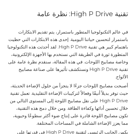
تقنية High P Drive: نظرة عامة
في عالم التكنولوجيا المتطور باستمرار، يتم تقديم الابتكارات
باستمرار لتحسين حياتنا اليومية. إحدى هذه الابتكارات التي حظيت
باهتمام كبير هي تقنية High P Drive. لقد أحدثت هذه التكنولوجيا
المتطورة ثورة في الطريقة التي نستخدم بها الأجهزة الإلكترونية،
وخاصة مصابيح اللوحات. في هذه المقالة، سنقدم نظرة عامة على
تقنية High P Drive ونستكشف تأثيرها على صناعة مصابيح
الألواح.
أصبحت مصابيح اللوحات جزءًا لا يتجزأ من حلول الإضاءة الحديثة،
حيث توفر بديلاً أنيقًا وفعالاً لتركيبات الإضاءة التقليدية. تعمل تقنية
High P Drive على نقل مصابيح اللوحة إلى المستوى التالي من
خلال تحسين أدائها وكفاءة الطاقة. ومن خلال دمج هذه التقنية،
تكون مصابيح اللوحة قادرة على إنتاج ضوء أكثر سطوعًا وحيوية،
مما يعزز الإضاءة الشاملة في المساحات المختلفة.
يكمن الجانب الرئيسي لتقنية High P Drive في قدرتها على