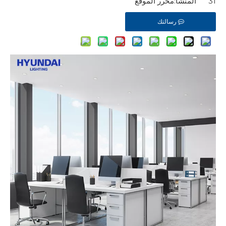
31 المنشأ:
محرر الموقع
رسالتك