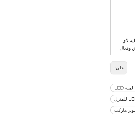
ية لأي
ق وفعال.
على:
بة LED