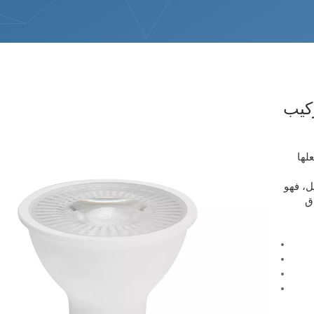
ركيب
علها
، فهو
ق