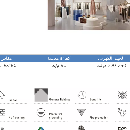
الجهد االكهربى
كفاءة مضيئة
مقاس
220-240 فولت
90 م/ث
50*55 ملم