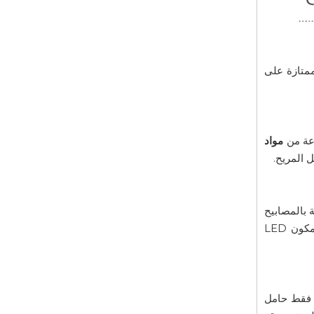
ممتازة على
وعة من
مواد
 المريح.
ة بالمصابيح
. هذه الميزة المهمة تجعل حامل المصباح GU10 مكون LED
صباح. فقط حامل