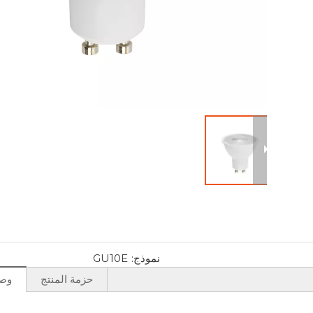
نموذج:
GU10E
حزمة المنتج
وصف